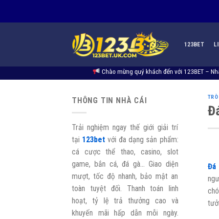
Bỏ
qua
nội
dung
123BET
L
Chào mừng quý khách đến với 123BET – Nhà cái cá cược thể tha
TRÒ
THÔNG TIN NHÀ CÁI
Đá
Trải nghiệm ngay thế giới giải trí
tại
123bet
với đa dạng sản phẩm:
cá cược thể thao, casino, slot
game, bắn cá, đá gà… Giao diện
Đá
mượt, tốc độ nhanh, bảo mật an
ngư
toàn tuyệt đối. Thanh toán linh
chó
hoạt, tỷ lệ trả thưởng cao và
tưở
khuyến mãi hấp dẫn mỗi ngày.