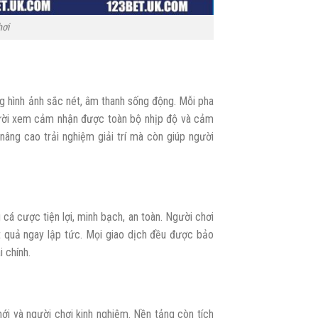
hơi
ng hình ảnh sắc nét, âm thanh sống động. Mỗi pha
người xem cảm nhận được toàn bộ nhịp độ và cảm
 nâng cao trải nghiệm giải trí mà còn giúp người
cá cược tiện lợi, minh bạch, an toàn. Người chơi
t quả ngay lập tức. Mọi giao dịch đều được bảo
 chính.
ới và người chơi kinh nghiệm. Nền tảng còn tích