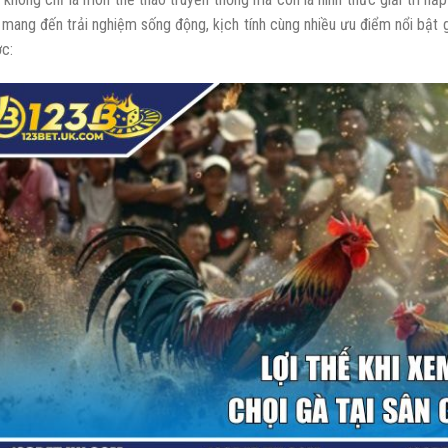
 mang đến trải nghiệm sống động, kịch tính cùng nhiều ưu điểm nổi bật gi
c: