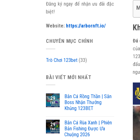
Đăng ký ngay để nhận ưu đãi đặc
M
biệt!
Website:
https://arbornft.io/
Kh
Đá 
CHUYÊN MỤC CHÍNH
của
123
Trò Chơi 123bet
(33)
đấu
ngư
BÀI VIẾT MỚI NHẤT
Bắn Cá Rồng Thần | Săn
29
Boss Nhận Thưởng
Th1
Khủng 123BET
Bắn Cá Rùa Xanh | Phiên
29
Bản Fishing Được Ưa
Th1
Chuộng 2026