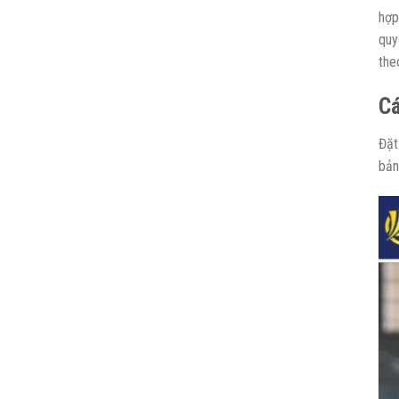
hợp
quy
the
Cá
Đặt
bản