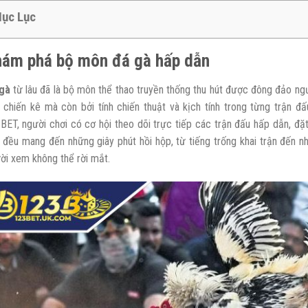
ục Lục
ám phá bộ môn đá gà hấp dẫn
gà
từ lâu đã là bộ môn thể thao truyền thống thu hút được đông đảo ng
 chiến kê mà còn bởi tính chiến thuật và kịch tính trong từng trận đấu
BET, người chơi có cơ hội theo dõi trực tiếp các trận đấu hấp dẫn, đặ
 đều mang đến những giây phút hồi hộp, từ tiếng trống khai trận đến nh
ời xem không thể rời mắt.