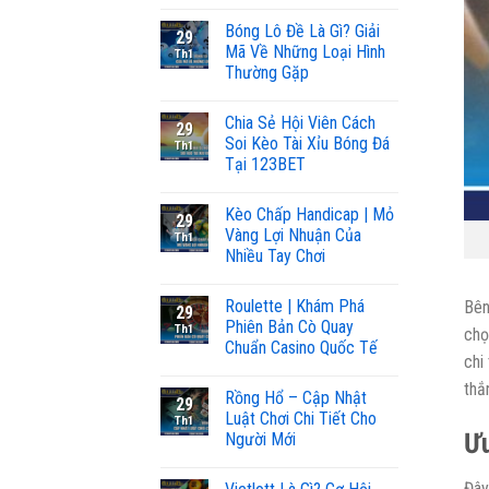
Bóng Lô Đề Là Gì? Giải
29
Mã Về Những Loại Hình
Th1
Thường Gặp
Chia Sẻ Hội Viên Cách
29
Soi Kèo Tài Xỉu Bóng Đá
Th1
Tại 123BET
Kèo Chấp Handicap | Mỏ
29
Vàng Lợi Nhuận Của
Th1
Nhiều Tay Chơi
Roulette | Khám Phá
Bên
29
Phiên Bản Cò Quay
Th1
chọ
Chuẩn Casino Quốc Tế
chi
thắ
Rồng Hổ – Cập Nhật
29
Luật Chơi Chi Tiết Cho
Th1
Ưu
Người Mới
Đây