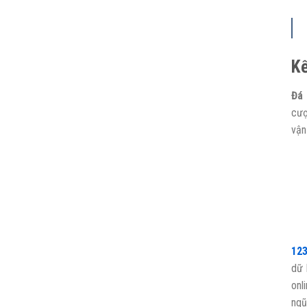
Kế
Đá
cượ
vận
123
dữ 
onl
ngũ