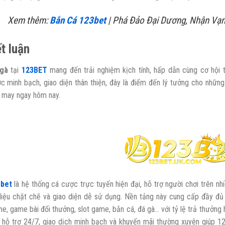
Xem thêm:
Bắn Cá 123bet
| Phá Đảo Đại Dương, Nhận Vạ
t luận
 gà
tại
123BET
mang đến trải nghiệm kịch tính, hấp dẫn cùng cơ hội 
c minh bạch, giao diện thân thiện, đây là điểm đến lý tưởng cho những
 may ngay hôm nay.
bet
là hệ thống cá cược trực tuyến hiện đại, hỗ trợ người chơi trên nh
liệu chặt chẽ và giao diện dễ sử dụng. Nền tảng này cung cấp đầy đủ 
ine, game bài đổi thưởng, slot game, bắn cá, đá gà… với tỷ lệ trả thưởng
 hỗ trợ 24/7, giao dịch minh bạch và khuyến mãi thường xuyên giúp 1