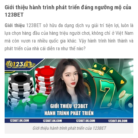
Giới thiệu hành trình phát triển đáng ngưỡng mộ của
123BET
Giới thiệu
123BET sở hữu đa dạng dịch vụ giải trí tiện lợi, luôn là
lựa chọn hàng đầu của hàng triệu người chơi, không chỉ ở Việt Nam
mà còn vươn ra nhiều quốc gia khác. Vậy hành trình hình thành và
phát triển của nhà cái diễn ra như thế nào?
Giới thiệu hành trình phát triển của 123BET