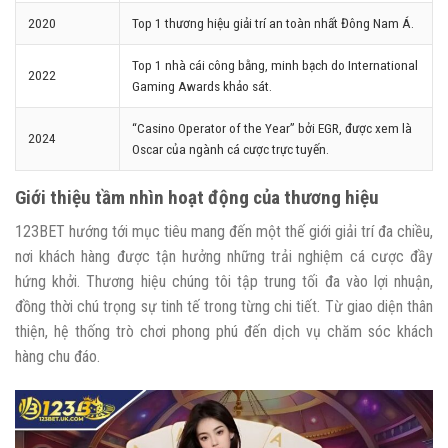
2020
Top 1 thương hiệu giải trí an toàn nhất Đông Nam Á.
Top 1 nhà cái công bằng, minh bạch do International
2022
Gaming Awards khảo sát.
“Casino Operator of the Year” bởi EGR, được xem là
2024
Oscar của ngành cá cược trực tuyến.
Giới thiệu tầm nhìn hoạt động của thương hiệu
123BET hướng tới mục tiêu mang đến một thế giới giải trí đa chiều,
nơi khách hàng được tận hưởng những trải nghiệm cá cược đầy
hứng khởi. Thương hiệu chúng tôi tập trung tối đa vào lợi nhuận,
đồng thời chú trọng sự tinh tế trong từng chi tiết. Từ giao diện thân
thiện, hệ thống trò chơi phong phú đến dịch vụ chăm sóc khách
hàng chu đáo.