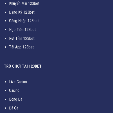
Khuyến Mãi 123bet
Đăng Ký 123bet
Đăng Nhập 123bet
Nạp Tiền 123bet
Rút Tiền 123bet
Tải App 123bet
TRÒ CHƠI TẠI 123BET
Live Casino
Casino
Bóng Đá
Đá Gà