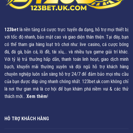
123bet
là nền tảng cá cược trực tuyến đa dạng, hỗ trợ mọi thiết bị
với tốc độ nhanh, bảo mật cao và giao diện thân thiện. Tại đây, bạn
có thể tham gia hàng loạt trò chơi như: live casino, cá cược bóng
đá, đá gà, bắn cá, lô đề, tài xỉu,… và nhiều tựa game giải trí khác.
Với tỷ lệ trả thưởng hấp dẫn, thanh toán linh hoạt, giao dịch minh
bạch, khuyến mãi thường xuyên và đội ngũ hỗ trợ khách hàng
chuyên nghiệp luôn sẵn sàng hỗ trợ 24/7 để đảm bảo mọi nhu cầu
của bạn được đáp ứng nhanh chóng nhất. 123bet.uk.com không chỉ
là nơi thư gian mà là cơ hội để bạn khám phá niềm vui & các thử
thách mới...
Xem thêm
!
HỖ TRỢ KHÁCH HÀNG